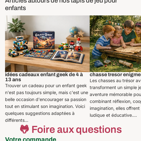
Articles autours de nos tapis de jeu pour
enfants
idées cadeaux enfant geek de 4 à 13
chasse tresor enigme
ans
idées cadeaux enfant geek de 4 à
chasse tresor enigme
13 ans
Les chasses au trésor a
Trouver un cadeau pour un enfant geek
transforment un simple j
n'est pas toujours simple, mais c'est une
aventure mémorable pour
belle occasion d'encourager sa passion
combinant réflexion, coo
tout en stimulant son imagination. Voici
imagination, elles offrent
quelques suggestions adaptées à
ludique et éducative....
différents...
🐸 Foire aux questions
Votre commande