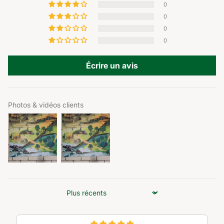
0
0
0
0
Écrire un avis
Photos & vidéos clients
Sort by