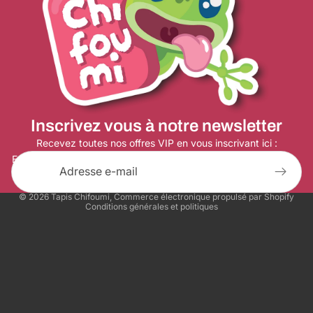
Politique de remboursement
Politique de confidentialité
Conditions d’utilisation
Inscrivez vous à notre newsletter
Politique d’expédition
Coordonnées
Recevez toutes nos offres VIP en vous inscrivant ici :
E-mail
Conditions générales de vente
Mentions légales
© 2026
Tapis Chifoumi
,
Commerce électronique propulsé par Shopify
Conditions générales et politiques