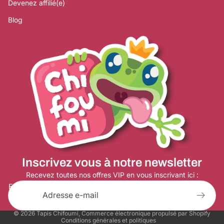
Devenez affilié(e)
Blog
Politique de remboursement
Politique de confidentialité
Conditions d’utilisation
Inscrivez vous à notre newsletter
Politique d’expédition
Coordonnées
Recevez toutes nos offres VIP en vous inscrivant ici :
E-mail
Conditions générales de vente
Mentions légales
© 2026
Tapis Chifoumi
,
Commerce électronique propulsé par Shopify
Conditions générales et politiques