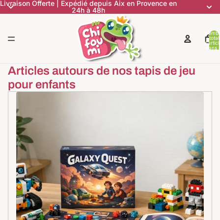
Livraison Offerte | Expédié depuis Aix en Provence en
24h à 48h
Nomb
total
d’artic
dans l
panier:
Articles autours de nos tapis de jeu
pour enfants