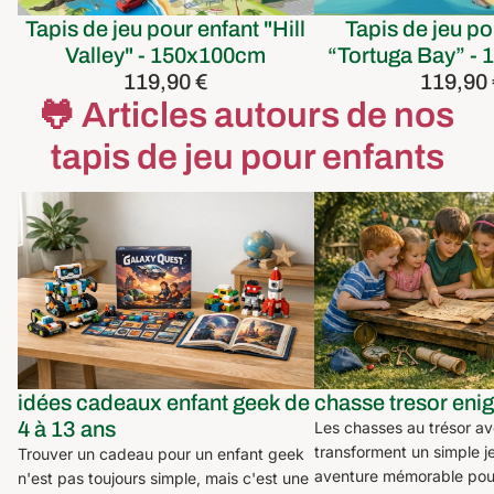
Tapis de jeu pour enfant "Hill
Tapis de jeu po
Valley" - 150x100cm
“Tortuga Bay” -
119,90 €
119,90
🐸 Articles autours de nos
tapis de jeu pour enfants
idées cadeaux enfant geek de 4 à 13
chasse tresor enigme
ans
idées cadeaux enfant geek de
chasse tresor eni
4 à 13 ans
Les chasses au trésor a
transforment un simple j
Trouver un cadeau pour un enfant geek
aventure mémorable pour
n'est pas toujours simple, mais c'est une