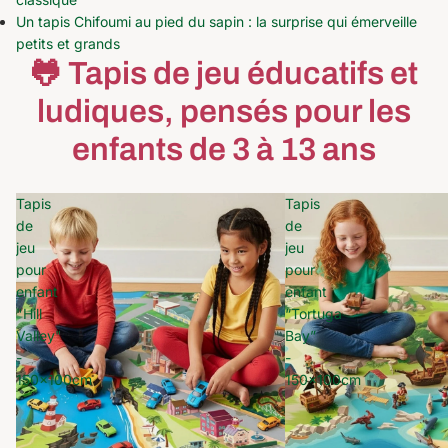
Un tapis Chifoumi au pied du sapin : la surprise qui émerveille
petits et grands
🐸 Tapis de jeu éducatifs et
ludiques, pensés pour les
enfants de 3 à 13 ans
Tapis
Tapis
de
de
jeu
jeu
pour
pour
enfant
enfant
"Hill
“Tortuga
Valley"
Bay”
-
-
150x100cm
150x100cm