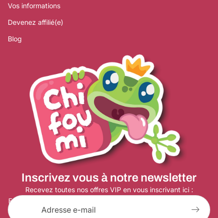
Vos informations
Devenez affilié(e)
Blog
Politique de remboursement
Politique de confidentialité
Conditions d’utilisation
Inscrivez vous à notre newsletter
Politique d’expédition
Coordonnées
Recevez toutes nos offres VIP en vous inscrivant ici :
E-mail
Conditions générales de vente
Mentions légales