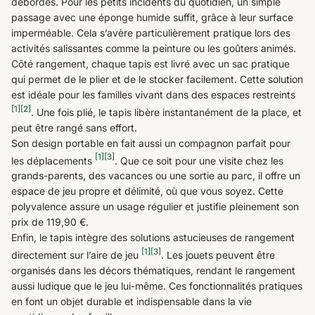
débordés. Pour les petits incidents du quotidien, un simple
passage avec une éponge humide suffit, grâce à leur surface
imperméable. Cela s’avère particulièrement pratique lors des
activités salissantes comme la peinture ou les goûters animés.
Côté rangement, chaque tapis est livré avec un sac pratique
qui permet de le plier et de le stocker facilement. Cette solution
est idéale pour les familles vivant dans des espaces restreints
[1]
[2]
. Une fois plié, le tapis libère instantanément de la place, et
peut être rangé sans effort.
Son design portable en fait aussi un compagnon parfait pour
[1]
[3]
les déplacements
. Que ce soit pour une visite chez les
grands-parents, des vacances ou une sortie au parc, il offre un
espace de jeu propre et délimité, où que vous soyez. Cette
polyvalence assure un usage régulier et justifie pleinement son
prix de 119,90 €.
Enfin, le tapis intègre des solutions astucieuses de rangement
[1]
[3]
directement sur l’aire de jeu
. Les jouets peuvent être
organisés dans les décors thématiques, rendant le rangement
aussi ludique que le jeu lui-même. Ces fonctionnalités pratiques
en font un objet durable et indispensable dans la vie