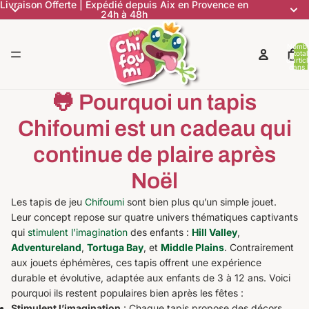
Livraison Offerte | Expédié depuis Aix en Provence en
24h à 48h
Nomb
total
d’artic
dans l
panier:
🐸 Pourquoi un tapis
Chifoumi est un cadeau qui
continue de plaire après
Noël
Les tapis de jeu
Chifoumi
sont bien plus qu’un simple jouet.
Leur concept repose sur quatre univers thématiques captivants
qui
stimulent l’imagination
des enfants :
Hill Valley
,
Adventureland
,
Tortuga Bay
, et
Middle Plains
. Contrairement
aux jouets éphémères, ces tapis offrent une expérience
durable et évolutive, adaptée aux enfants de 3 à 12 ans. Voici
pourquoi ils restent populaires bien après les fêtes :
Stimulent l’imagination
: Chaque tapis propose des décors