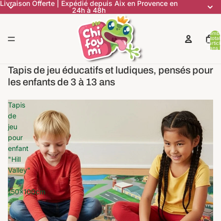
Livraison Offerte | Expédié depuis Aix en Provence en
24h à 48h
Nomb
total
d’artic
dans l
panier:
Tapis de jeu éducatifs et ludiques, pensés pour
les enfants de 3 à 13 ans
Tapis
de
jeu
pour
enfant
"Hill
Valley"
-
150x100cm