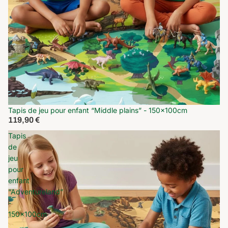
Tapis de jeu pour enfant “Middle plains” - 150x100cm
119,90 €
Tapis
de
jeu
pour
enfant
“Adventureland”
-
150x100cm