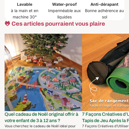
Lavable
Water-proof
Anti-dérapant
à la main et en
Imperméable aux
Bonne adhérence au
machine 30°
liquides
sol
🐸 Ces articles pourraient vous plaire
Quel cadeau de Noël original offrir à
7 Façons Créatives d’Util
votre enfant de 3 à 12 ans ?
Jeu Après la Petite Enfa
Quel cadeau de Noël original offrir à
7 Façons Créatives d’U
votre enfant de 3 à 12 ans ?
Tapis de Jeu Après la 
Vous cherchez le cadeau de Noël idéal pour
7 Façons Créatives d’Utiliser