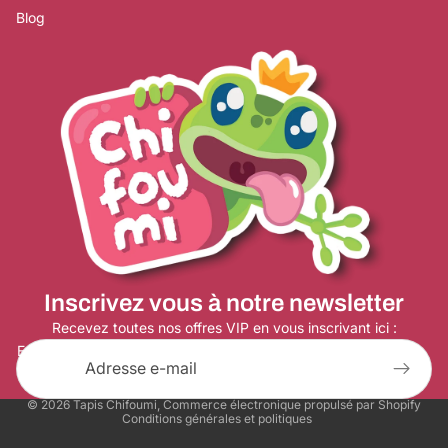
Blog
Politique de remboursement
Politique de confidentialité
Conditions d’utilisation
Inscrivez vous à notre newsletter
Politique d’expédition
Coordonnées
Recevez toutes nos offres VIP en vous inscrivant ici :
E-mail
Conditions générales de vente
Mentions légales
© 2026
Tapis Chifoumi
,
Commerce électronique propulsé par Shopify
Conditions générales et politiques