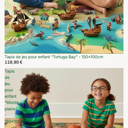
Tapis de jeu pour enfant “Tortuga Bay” - 150x100cm
119,90 €
Tapis
de
jeu
pour
enfant
“Middle
plains”
-
150x100cm