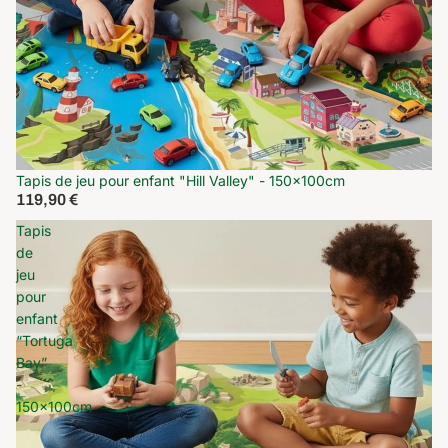
Tapis de jeu pour enfant "Hill Valley" - 150x100cm
119,90 €
Tapis
de
jeu
pour
enfant
“Tortuga
Bay”
-
150x100cm