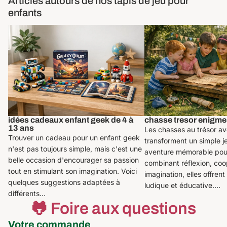
Articles autours de nos tapis de jeu pour
enfants
idées cadeaux enfant geek de 4 à 13
chasse tresor enigme
ans
idées cadeaux enfant geek de 4 à
chasse tresor enigme
13 ans
Les chasses au trésor a
Trouver un cadeau pour un enfant geek
transforment un simple j
n'est pas toujours simple, mais c'est une
aventure mémorable pour
belle occasion d'encourager sa passion
combinant réflexion, coo
tout en stimulant son imagination. Voici
imagination, elles offrent
quelques suggestions adaptées à
ludique et éducative....
différents...
🐸 Foire aux questions
Votre commande