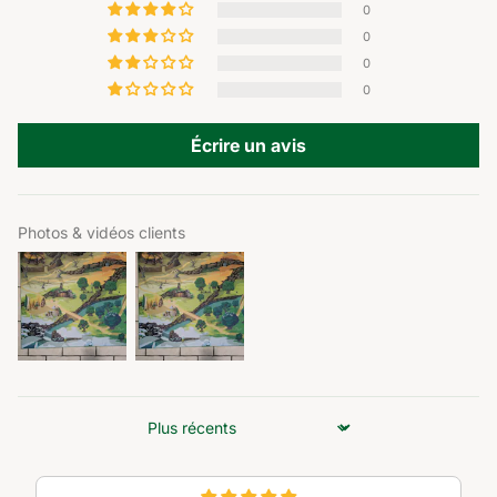
0
0
0
0
Écrire un avis
Photos & vidéos clients
Sort by