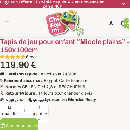
Livraison Offerte | Expédié depuis Aix en Provence en
24h à 48h
Nomb
total
d’artic
dans l
panier:
Tapis de jeu pour enfant “Middle plains” -
150x100cm
6 avis
119,90 €
🚚
Livraison rapide :
envoi sous 24/48h
🔒
Paiement sécurisé :
Paypal, Carte Bancaire
🌸
Normes CE :
EN 71-1,2,3 et REACH (RN18)
🔄
Retour 14 jours :
14 jours pour changer d’avis
🎁 Nous vous offrons la livraison via
Mondial Relay
Diminuer
Augmenter
la
la
quantité
quantité
Ajouter au panier