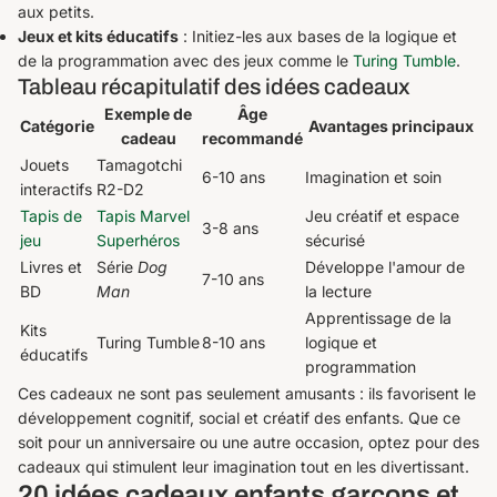
aux petits.
Jeux et kits éducatifs
: Initiez-les aux bases de la logique et
de la programmation avec des jeux comme le
Turing Tumble
.
Tableau récapitulatif des idées cadeaux
Exemple de
Âge
Catégorie
Avantages principaux
cadeau
recommandé
Jouets
Tamagotchi
6-10 ans
Imagination et soin
interactifs
R2-D2
Tapis de
Tapis Marvel
Jeu créatif et espace
3-8 ans
jeu
Superhéros
sécurisé
Livres et
Série
Dog
Développe l'amour de
7-10 ans
BD
Man
la lecture
Apprentissage de la
Kits
Turing Tumble
8-10 ans
logique et
éducatifs
programmation
Ces cadeaux ne sont pas seulement amusants : ils favorisent le
développement cognitif, social et créatif des enfants. Que ce
soit pour un anniversaire ou une autre occasion, optez pour des
cadeaux qui stimulent leur imagination tout en les divertissant.
20 idées cadeaux enfants garçons et