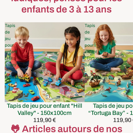
enfants de 3 à 13 ans
Tapis
Tapis
de
de
jeu
jeu
pour
pour
enfant
enfant
"Hill
“Tortuga
Valley"
Bay”
-
-
150x100cm
150x100cm
Tapis de jeu pour enfant "Hill
Tapis de jeu po
Valley" - 150x100cm
“Tortuga Bay” -
119,90 €
119,90
🐸 Articles autours de nos