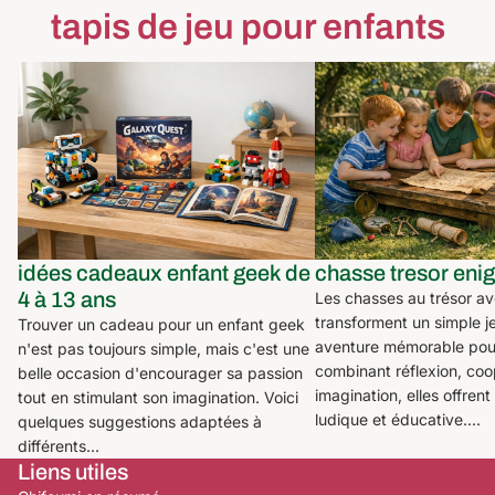
tapis de jeu pour enfants
idées cadeaux enfant geek de 4 à 13
chasse tresor enigme
ans
idées cadeaux enfant geek de
chasse tresor eni
4 à 13 ans
Les chasses au trésor a
transforment un simple j
Trouver un cadeau pour un enfant geek
aventure mémorable pour
n'est pas toujours simple, mais c'est une
combinant réflexion, coo
belle occasion d'encourager sa passion
imagination, elles offrent
tout en stimulant son imagination. Voici
ludique et éducative....
quelques suggestions adaptées à
différents...
Liens utiles