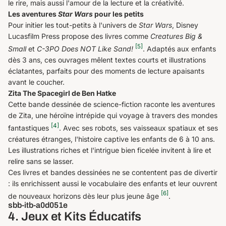
le rire, mais aussi l'amour de la lecture et la créativité.
Les aventures
Star Wars
pour les petits
Pour initier les tout-petits à l'univers de
Star Wars
, Disney
Lucasfilm Press propose des livres comme
Creatures Big &
[5]
Small
et
C-3PO Does NOT Like Sand!
. Adaptés aux enfants
dès 3 ans, ces ouvrages mêlent textes courts et illustrations
éclatantes, parfaits pour des moments de lecture apaisants
avant le coucher.
Zita The Spacegirl de Ben Hatke
Cette bande dessinée de science-fiction raconte les aventures
de Zita, une héroïne intrépide qui voyage à travers des mondes
[4]
fantastiques
. Avec ses robots, ses vaisseaux spatiaux et ses
créatures étranges, l'histoire captive les enfants de 6 à 10 ans.
Les illustrations riches et l'intrigue bien ficelée invitent à lire et
relire sans se lasser.
Ces livres et bandes dessinées ne se contentent pas de divertir
: ils enrichissent aussi le vocabulaire des enfants et leur ouvrent
[6]
de nouveaux horizons dès leur plus jeune âge
.
sbb-itb-a0d051e
4. Jeux et Kits Éducatifs