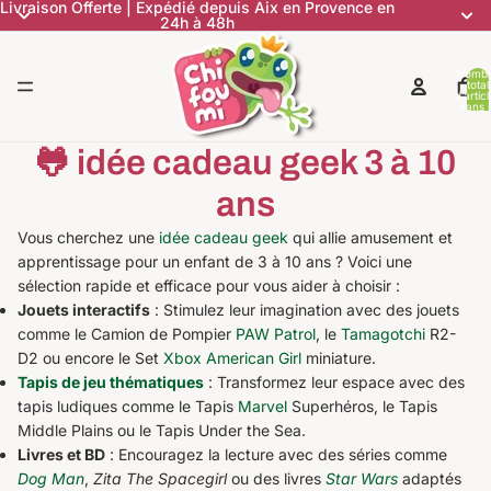
Livraison Offerte | Expédié depuis Aix en Provence en
24h à 48h
Nomb
total
d’artic
dans l
panier:
🐸 idée cadeau geek 3 à 10
ans
Vous cherchez une
idée cadeau geek
qui allie amusement et
apprentissage pour un enfant de 3 à 10 ans ? Voici une
sélection rapide et efficace pour vous aider à choisir :
Jouets interactifs
: Stimulez leur imagination avec des jouets
comme le Camion de Pompier
PAW Patrol
, le
Tamagotchi
R2-
D2 ou encore le Set
Xbox
American Girl
miniature.
Tapis de jeu thématiques
: Transformez leur espace avec des
tapis ludiques comme le Tapis
Marvel
Superhéros, le Tapis
Middle Plains ou le Tapis Under the Sea.
Livres et BD
: Encouragez la lecture avec des séries comme
Dog Man
,
Zita The Spacegirl
ou des livres
Star Wars
adaptés