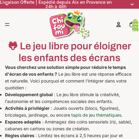
Livraison Offerte | Expédié depuis Aix en Provence en
24h à 48h
Nomb
total
d’artic
dans l
panier:
🐸 Le jeu libre pour éloigner
les enfants des écrans
Vous cherchez une solution simple pour réduire le temps
d'écran de vos enfants ?
Le jeu libre est une réponse efficace
et naturelle. Voici pourquoi et comment l'intégrer dans votre
quotidien :
Développement global
: Le jeu libre stimule la créativité,
l'autonomie et les compétences sociales des enfants.
Activités à privilégier
: Jouets ouverts (blocs, figurines),
bricolages, jardinage, ou encore
tapis de jeu thématiques
.
Espaces adaptés
: Aménagez des coins sensoriels (riz, sable),
cabanes en cartons ou zones de création.
Règles claires
: Limitez les écrans à 2,5 heures par jour et