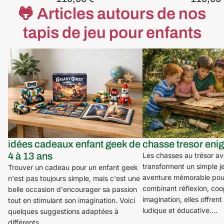
🐸 Articles autours de nos
tapis de jeu pour enfants
idées cadeaux enfant geek de 4 à 13
chasse tresor enigme
ans
idées cadeaux enfant geek de
chasse tresor eni
4 à 13 ans
Les chasses au trésor a
transforment un simple j
Trouver un cadeau pour un enfant geek
aventure mémorable pour
n'est pas toujours simple, mais c'est une
combinant réflexion, coo
belle occasion d'encourager sa passion
imagination, elles offrent
tout en stimulant son imagination. Voici
ludique et éducative....
quelques suggestions adaptées à
différents...