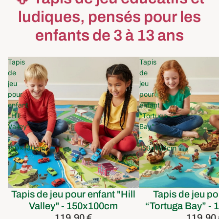
ludiques, pensés pour les
enfants de 3 à 13 ans
Tapis
Tapis
de
de
jeu
jeu
pour
pour
enfant
enfant
"Hill
“Tortuga
Valley"
Bay”
-
-
150x100cm
150x100cm
Tapis de jeu pour enfant "Hill
Tapis de jeu po
Valley" - 150x100cm
“Tortuga Bay” -
119,90 €
119,90