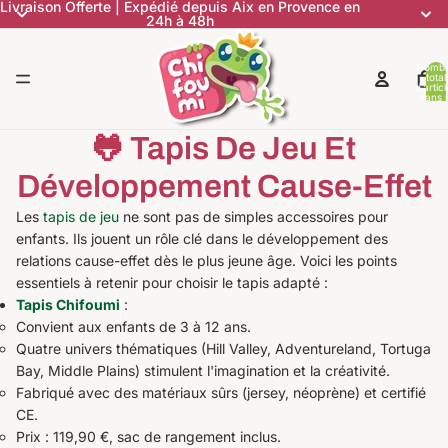
Livraison Offerte | Expédié depuis Aix en Provence en
24h à 48h
Nomb
total
d’artic
dans l
panier:
🐸 Tapis De Jeu Et
Développement Cause-Effet
Les
tapis de jeu
ne sont pas de simples accessoires pour
enfants. Ils jouent un rôle clé dans le développement des
relations cause-effet dès le plus jeune âge. Voici les points
essentiels à retenir pour choisir le tapis adapté :
Tapis Chifoumi
:
Convient aux enfants de 3 à 12 ans.
Quatre univers thématiques (Hill Valley, Adventureland, Tortuga
Bay, Middle Plains) stimulent l'imagination et la créativité.
Fabriqué avec des matériaux sûrs (jersey, néoprène) et certifié
CE.
Prix : 119,90 €, sac de rangement inclus.