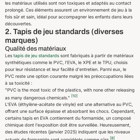
les matériaux utilisés sont non toxiques et adaptés au contact
prolongé. Ces éléments assurent un environnement de jeu à la
fois sûr et sain, idéal pour accompagner les enfants dans leurs
découvertes.
2. Tapis de jeu standards (diverses
marques)
Qualité des matériaux
Les
tapis de jeu standards
sont fabriqués à partir de matériaux
synthétiques comme le PVC, l'EVA, le XPE et le TPU, choisis
pour leur résistance et leur facilité d'entretien. Parmi eux, le
PVC reste une option courante malgré les préoccupations liées
à sa toxicité :
"PVC is the most toxic of the plastics, with none other releasing
[10]
as many dangerous chemicals."
L'EVA (éthylène-acétate de vinyle) est une alternative au PVC,
offrant une surface épaisse et absorbant les chocs. Cependant,
certains tapis en EVA contiennent du formamide, un composé
chimique dont l'exposition doit être surveillée. Heureusement,
des études récentes (janvier 2025) indiquent que les niveaux
[8]
actuels de formamide sont considérés comme sûrs
.