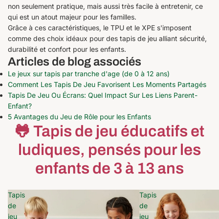
non seulement pratique, mais aussi très facile à entretenir, ce
qui est un atout majeur pour les familles.
Grâce à ces caractéristiques, le TPU et le XPE s'imposent
comme des choix idéaux pour des tapis de jeu alliant sécurité,
durabilité et confort pour les enfants.
Articles de blog associés
Le jeux sur tapis par tranche d'age (de 0 à 12 ans)
Comment Les Tapis De Jeu Favorisent Les Moments Partagés
Tapis De Jeu Ou Écrans: Quel Impact Sur Les Liens Parent-
Enfant?
5 Avantages du Jeu de Rôle pour les Enfants
🐸 Tapis de jeu éducatifs et
ludiques, pensés pour les
enfants de 3 à 13 ans
Tapis
Tapis
de
de
jeu
jeu