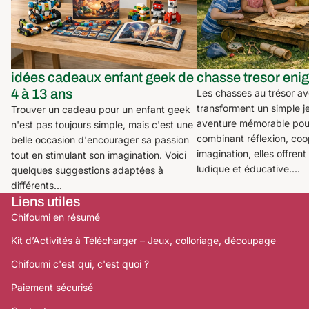
idées cadeaux enfant geek de
chasse tresor eni
4 à 13 ans
Les chasses au trésor a
transforment un simple j
Trouver un cadeau pour un enfant geek
aventure mémorable pour
n'est pas toujours simple, mais c'est une
combinant réflexion, coo
belle occasion d'encourager sa passion
imagination, elles offrent
tout en stimulant son imagination. Voici
ludique et éducative....
quelques suggestions adaptées à
différents...
Liens utiles
Chifoumi en résumé
Kit d’Activités à Télécharger – Jeux, colloriage, découpage
Chifoumi c'est qui, c'est quoi ?
Paiement sécurisé