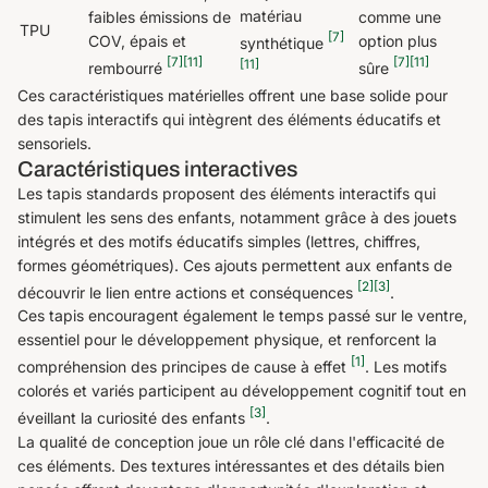
matériau
faibles émissions de
comme une
TPU
[7]
COV, épais et
option plus
synthétique
[7]
[11]
[7]
[11]
[11]
rembourré
sûre
Ces caractéristiques matérielles offrent une base solide pour
des tapis interactifs qui intègrent des éléments éducatifs et
sensoriels.
Caractéristiques interactives
Les tapis standards proposent des éléments interactifs qui
stimulent les sens des enfants, notamment grâce à des jouets
intégrés et des motifs éducatifs simples (lettres, chiffres,
formes géométriques). Ces ajouts permettent aux enfants de
[2]
[3]
découvrir le lien entre actions et conséquences
.
Ces tapis encouragent également le temps passé sur le ventre,
essentiel pour le développement physique, et renforcent la
[1]
compréhension des principes de cause à effet
. Les motifs
colorés et variés participent au développement cognitif tout en
[3]
éveillant la curiosité des enfants
.
La qualité de conception joue un rôle clé dans l'efficacité de
ces éléments. Des textures intéressantes et des détails bien