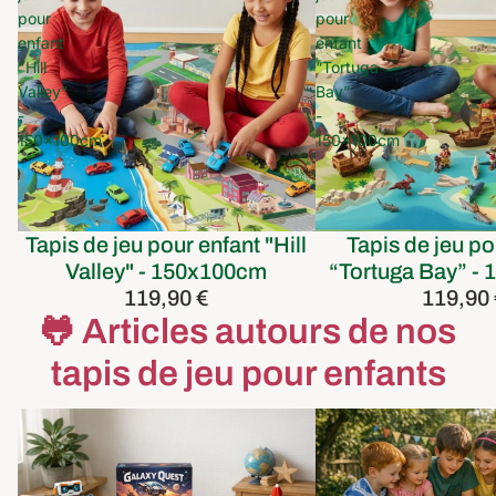
pour
pour
enfant
enfant
"Hill
“Tortuga
Valley"
Bay”
-
-
150x100cm
150x100cm
Tapis de jeu pour enfant "Hill
Tapis de jeu po
Valley" - 150x100cm
“Tortuga Bay” -
119,90 €
119,90
🐸 Articles autours de nos
tapis de jeu pour enfants
idées cadeaux enfant geek de 4 à 13
chasse tresor enigme
ans