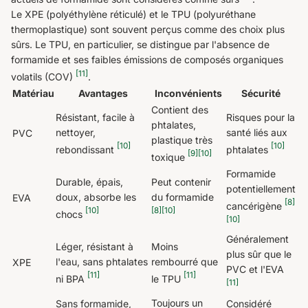
Le XPE (polyéthylène réticulé) et le TPU (polyuréthane
thermoplastique) sont souvent perçus comme des choix plus
sûrs. Le TPU, en particulier, se distingue par l'absence de
formamide et ses faibles émissions de composés organiques
[11]
volatils (COV)
.
Matériau
Avantages
Inconvénients
Sécurité
Contient des
Résistant, facile à
Risques pour la
phtalates,
nettoyer,
santé liés aux
PVC
plastique très
[10]
[10]
rebondissant
phtalates
[9]
[10]
toxique
Formamide
Durable, épais,
Peut contenir
potentiellement
doux, absorbe les
du formamide
EVA
[8]
cancérigène
[10]
[8]
[10]
chocs
[10]
Généralement
Léger, résistant à
Moins
plus sûr que le
l'eau, sans phtalates
rembourré que
XPE
PVC et l'EVA
[11]
[11]
ni BPA
le TPU
[11]
Toujours un
Sans formamide,
Considéré