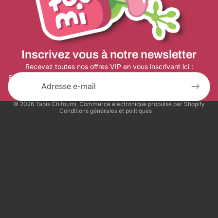
Politique de remboursement
Politique de confidentialité
Conditions d’utilisation
Inscrivez vous à notre newsletter
Politique d’expédition
Coordonnées
Recevez toutes nos offres VIP en vous inscrivant ici :
E-mail
Conditions générales de vente
Mentions légales
© 2026
Tapis Chifoumi
,
Commerce électronique propulsé par Shopify
Conditions générales et politiques